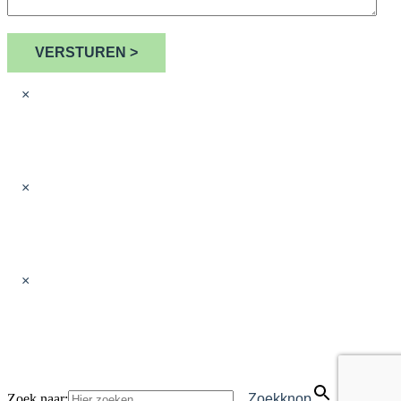
* verplicht
VERSTUREN >
×
WAT KUNNEN WE VOOR JOU
BETEKENEN?
×
WAT KUNNEN WE VOOR JOU
BETEKENEN?
×
Zoek naar:
Zoekknop