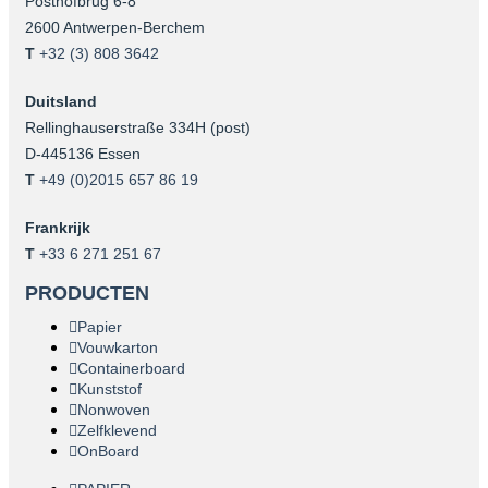
Posthofbrug 6-8
2600 Antwerpen-Berchem
T
+32 (3) 808 3642
Duitsland
Rellinghauserstraße 334H (post)
D-445136 Essen
T
+49 (0)2015 657 86 19
Frankrijk
T
+33 6 271 251 67
PRODUCTEN
Papier
Vouwkarton
Containerboard
Kunststof
Nonwoven
Zelfklevend
OnBoard