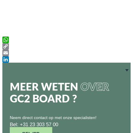
WhatsApp
Copy
Link
Email
LinkedIn
MEER WETEN
OVER
GC2 BOARD ?
Neem direct contact op met onze specialisten!
Bel: +31 23 303 57 00