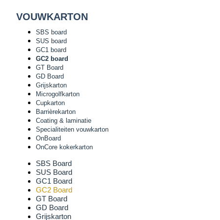
VOUWKARTON
SBS board
SUS board
GC1 board
GC2 board
GT Board
GD Board
Grijskarton
Microgolfkarton
Cupkarton
Barrièrekarton
Coating & laminatie
Specialiteiten vouwkarton
OnBoard
OnCore kokerkarton
SBS Board
SUS Board
GC1 Board
GC2 Board
GT Board
GD Board
Grijskarton