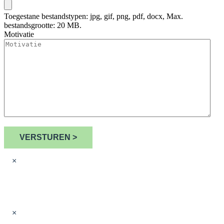
Toegestane bestandstypen: jpg, gif, png, pdf, docx, Max.
bestandsgrootte: 20 MB.
Motivatie
* verplicht
VERSTUREN >
×
WAT KUNNEN WE VOOR JOU
BETEKENEN?
×