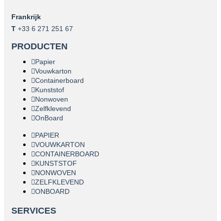
Frankrijk
T
+33 6 271 251 67
PRODUCTEN
Papier
Vouwkarton
Containerboard
Kunststof
Nonwoven
Zelfklevend
OnBoard
PAPIER
VOUWKARTON
CONTAINERBOARD
KUNSTSTOF
NONWOVEN
ZELFKLEVEND
ONBOARD
SERVICES