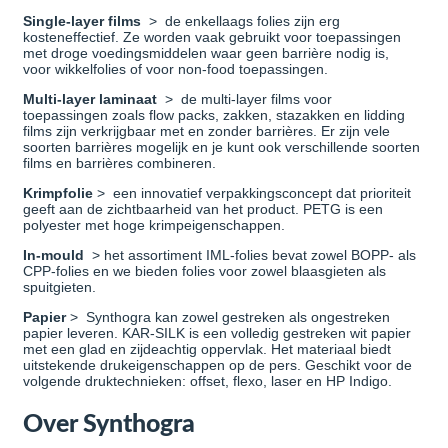
Single-layer films
> de enkellaags folies zijn erg
kosteneffectief. Ze worden vaak gebruikt voor toepassingen
met droge voedingsmiddelen waar geen barrière nodig is,
voor wikkelfolies of voor non-food toepassingen.
Multi-layer laminaat
> de multi-layer films voor
toepassingen zoals flow packs, zakken, stazakken en lidding
films zijn verkrijgbaar met en zonder barrières. Er zijn vele
soorten barrières mogelijk en je kunt ook verschillende soorten
films en barrières combineren.
Krimpfolie
> een innovatief verpakkingsconcept dat prioriteit
geeft aan de zichtbaarheid van het product. PETG is een
polyester met hoge krimpeigenschappen.
In-mould
>
h
et
assortiment IML-folies bevat zowel BOPP- als
CPP-folies en we bieden folies voor zowel blaasgieten als
spuitgieten.
Papier
>
Synthogra kan zowel gestreken als ongestreken
papier leveren.
KAR-SILK is een volledig gestreken wit papier
met een glad en zijdeachtig oppervlak. Het materiaal biedt
uitstekende drukeigenschappen op de pers. Geschikt voor de
volgende druktechnieken: offset, flexo, laser en HP Indigo.
Over Synthogra