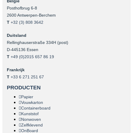
België
Posthofbrug 6-8
2600 Antwerpen-Berchem
T
+32 (3) 808 3642
Duitsland
Rellinghauserstraße 334H (post)
D-445136 Essen
T
+49 (0)2015 657 86 19
Frankrijk
T
+33 6 271 251 67
PRODUCTEN
Papier
Vouwkarton
Containerboard
Kunststof
Nonwoven
Zelfklevend
OnBoard