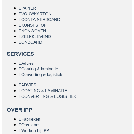
PAPIER
VOUWKARTON
CONTAINERBOARD
KUNSTSTOF
NONWOVEN
ZELFKLEVEND
ONBOARD
SERVICES
Advies
Coating & laminatie
Converting & logistiek
ADVIES
COATING & LAMINATIE
CONVERTING & LOGISTIEK
OVER IPP
Fabrieken
Ons team
Werken bij IPP