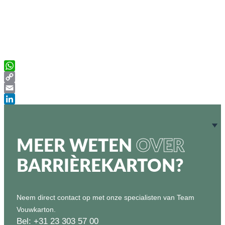
WhatsApp
Copy
Link
Email
LinkedIn
MEER WETEN
OVER
BARRIÈREKARTON?
Neem direct contact op met onze specialisten van Team
Vouwkarton.
Bel: +31 23 303 57 00