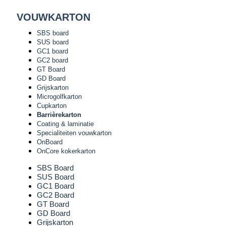
VOUWKARTON
SBS board
SUS board
GC1 board
GC2 board
GT Board
GD Board
Grijskarton
Microgolfkarton
Cupkarton
Barrièrekarton
Coating & laminatie
Specialiteiten vouwkarton
OnBoard
OnCore kokerkarton
SBS Board
SUS Board
GC1 Board
GC2 Board
GT Board
GD Board
Grijskarton